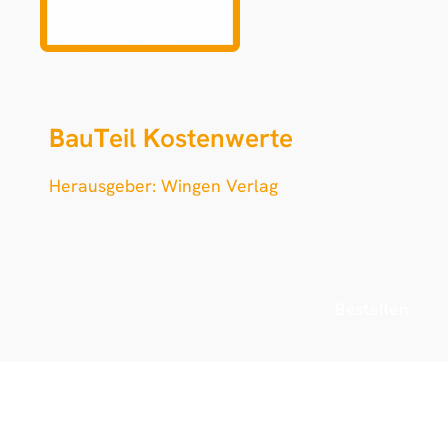
B
au
T
eil
K
ostenwerte
Herausgeber: Wingen Verlag
Bestellen