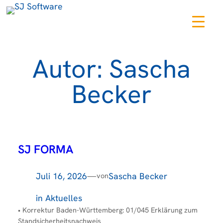
Zum
Inhalt
springen
Autor:
Sascha
Becker
SJ FORMA
Juli 16, 2026
—
Sascha Becker
von
in
Aktuelles
• Korrektur Baden-Württemberg: 01/045 Erklärung zum
Standsicherheitsnachweis