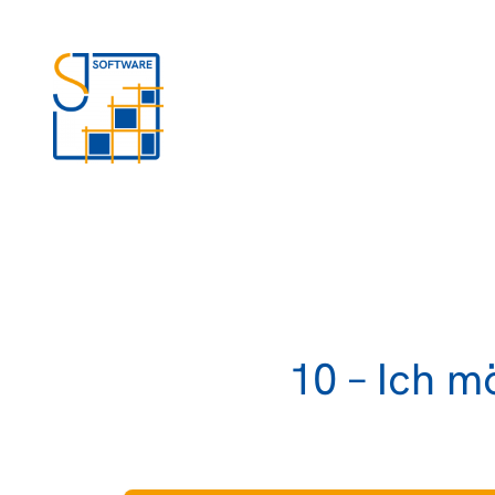
Zum
Inhalt
springen
10 – Ich m